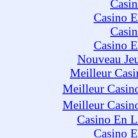
Casin
Casino E
Casin
Casino E
Nouveau Jeu
Meilleur Casi
Meilleur Casin
Meilleur Casin
Casino En L
Casino E