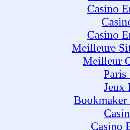
Casino E
Casin
Casino E
Meilleure Si
Meilleur 
Paris
Jeux 
Bookmaker H
Casin
Casino 