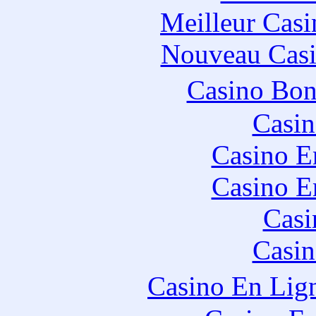
Meilleur Casi
Nouveau Casi
Casino Bo
Casin
Casino E
Casino E
Casi
Casin
Casino En Lig