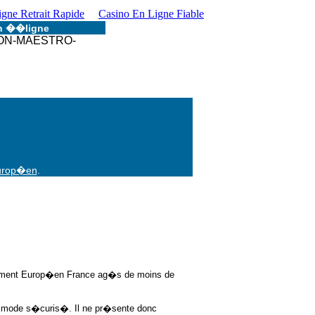
gne Retrait Rapide
Casino En Ligne Fiable
 ��ligne
europ�en
.
ement Europ�en France ag�s de moins de
e en mode s�curis�. Il ne pr�sente donc