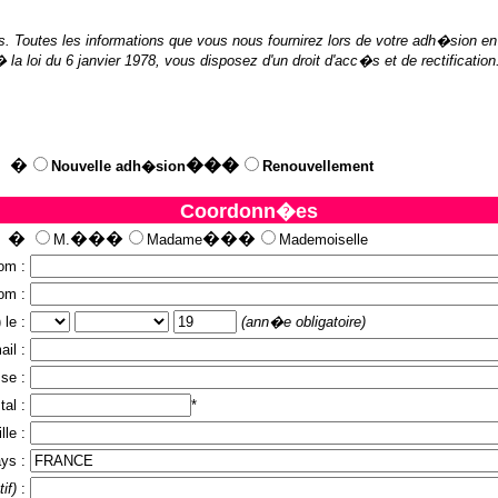
 Toutes les informations que vous nous fournirez lors de votre adh�sion en l
 loi du 6 janvier 1978, vous disposez d'un droit d'acc�s et de rectification
�
���
Nouvelle adh�sion
Renouvellement
Coordonn�es
�
���
���
M.
Madame
Mademoiselle
om :
om :
le :
(ann�e obligatoire)
il :
se :
al :
*
lle :
ys :
tif)
: