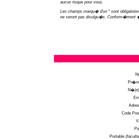
aucun risque pour vous.
Les champs marqu� d'un * sont obligatoires.
ne seront pas divulgu�s. Conform�ment � la
N
Pr�n
N�(e) 
Ema
Adres
Code Post
Vi
Pa
Portable
(faculta