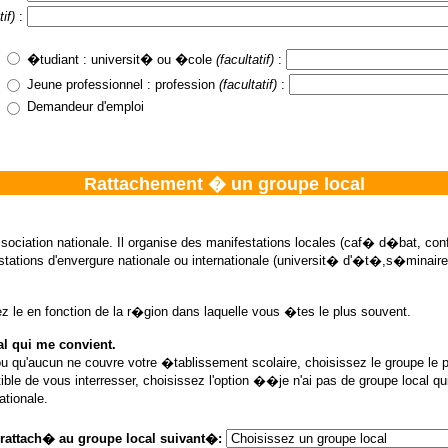
tif)
:
�tudiant : universit� ou �cole
(facultatif)
:
:
Jeune professionnel : profession
(facultatif)
:
Demandeur d'emploi
Rattachement � un groupe local
sociation nationale. Il organise des manifestations locales (caf� d�bat, con
stations d'envergure nationale ou internationale (universit� d'�t�,s�minaire,
sez le en fonction de la r�gion dans laquelle vous �tes le plus souvent.
al qui me convient.
ou qu'aucun ne couvre votre �tablissement scolaire, choisissez le groupe le 
tible de vous interresser, choisissez l'option ��je n'ai pas de groupe loca
ationale.
rattach� au groupe local suivant�: