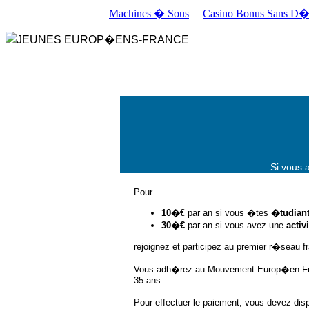
Machines � Sous
Casino Bonus Sans D
Si vous 
Pour
10�€
par an si vous �tes
�tudian
30�€
par an si vous avez une
activ
rejoignez et participez au premier r�seau 
Vous adh�rez au Mouvement Europ�en Fra
35 ans.
Pour effectuer le paiement, vous devez disp