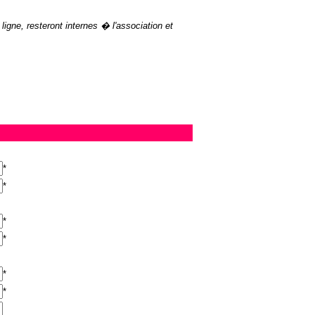
igne, resteront internes � l'association et
.
*
*
*
*
*
*