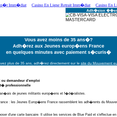
�p�t Imm�diat
Casino En Ligne Retrait Imm�diat
Casino En Li
Adh�sion ��en
Vous avez moins de 35 ans�?
Adh�rez aux Jeunes europ�ens France
en quelques minutes avec paiement s�curis�
avez plus de 35 ans, adh�rez directement sur le
site du Mouvement 
t ou demandeur d'emploi
it� professionnelle
fran�ais de jeunes militants europ�ens et f�d�ralistes.
nce : les Jeunes Europ�ens France rassemblent les adh�rents du Mouv
oser d'une carte bancaire. Il utilise les services de Blue Paid et s'effectu