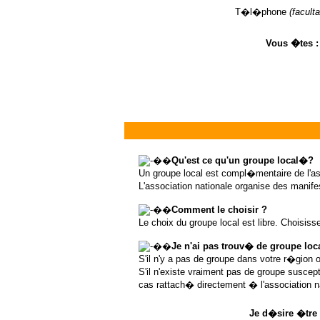
T�l�phone
(faculta
Vous �tes 
��
Qu'est ce qu'un groupe local�?
Un groupe local est compl�mentaire de l'as
L'association nationale organise des manife
��
Comment le choisir ?
Le choix du groupe local est libre. Choisis
��
Je n'ai pas trouv� de groupe loc
S'il n'y a pas de groupe dans votre r�gion 
S'il n'existe vraiment pas de groupe suscep
cas rattach� directement � l'association n
Je d�sire �tre 