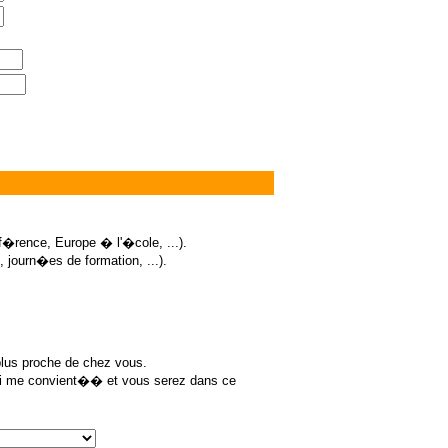
f�rence, Europe � l'�cole, ...).
 journ�es de formation, ...).
plus proche de chez vous.
l qui me convient�� et vous serez dans ce