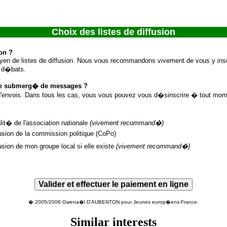
Choix des listes de diffusion
ion ?
n de listes de diffusion. Nous vous recommandons vivement de vous y inscri
x d�bats.
tre submerg� de messages ?
'envois. Dans tous les cas, vous vous pouvez vous d�sinscrire � tout moment
alit� de l'association nationale
(vivement recommand�)
fusion de la commission politique
(CoPo)
fusion de mon groupe local si elle existe
(vivement recommand�)
� 2005/2006 Gwena�l D'AUBENTON pour Jeunes europ�ens-France.
Similar interests