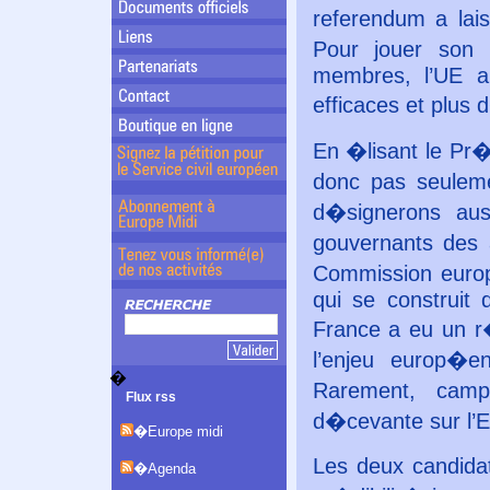
referendum a lai
Pour jouer son
membres, l’UE a 
efficaces et plus
En �lisant le Pr�
donc pas seuleme
d�signerons auss
gouvernants des 
Commission europ
qui se construit 
France a eu un r
l’enjeu europ�
�
Rarement, cam
Flux rss
d�cevante sur l’E
�Europe midi
Les deux candidat
�Agenda