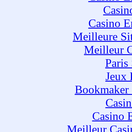
Casin
Casino E
Meilleure Si
Meilleur 
Paris
Jeux 
Bookmaker H
Casin
Casino 
Meilleur Casi