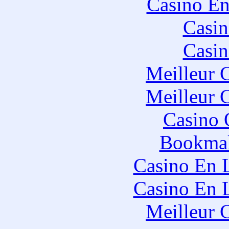
Casino En
Casin
Casin
Meilleur 
Meilleur 
Casino 
Bookmak
Casino En 
Casino En 
Meilleur 