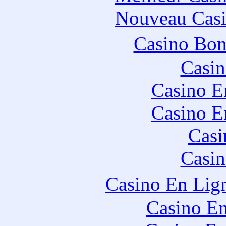
Nouveau Casi
Casino Bo
Casin
Casino E
Casino E
Casi
Casin
Casino En Lig
Casino En