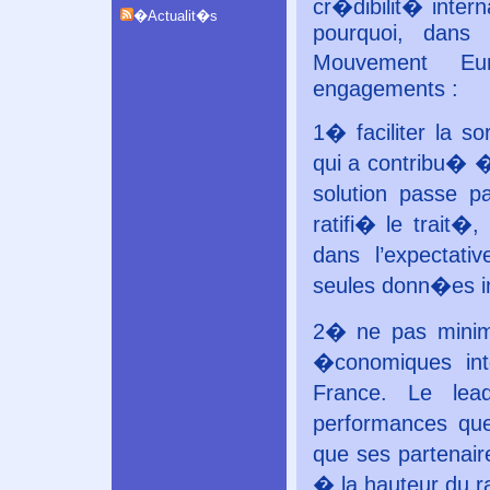
cr�dibilit� inter
�Actualit�s
pourquoi, dans
Mouvement Eu
engagements :
1� faciliter la so
qui a contribu� �
solution passe p
ratifi� le trait�
dans l’expectati
seules donn�es in
2� ne pas minimi
�conomiques inte
France. Le lea
performances qu
que ses partenair
� la hauteur du r