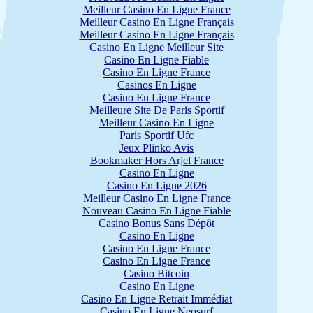
Meilleur Casino En Ligne France
Meilleur Casino En Ligne Français
Meilleur Casino En Ligne Français
Casino En Ligne Meilleur Site
Casino En Ligne Fiable
Casino En Ligne France
Casinos En Ligne
Casino En Ligne France
Meilleure Site De Paris Sportif
Meilleur Casino En Ligne
Paris Sportif Ufc
Jeux Plinko Avis
Bookmaker Hors Arjel France
Casino En Ligne
Casino En Ligne 2026
Meilleur Casino En Ligne France
Nouveau Casino En Ligne Fiable
Casino Bonus Sans Dépôt
Casino En Ligne
Casino En Ligne France
Casino En Ligne France
Casino Bitcoin
Casino En Ligne
Casino En Ligne Retrait Immédiat
Casino En Ligne Neosurf