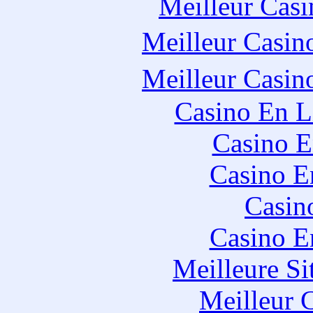
Meilleur Casi
Meilleur Casin
Meilleur Casin
Casino En L
Casino E
Casino E
Casin
Casino E
Meilleure Si
Meilleur 