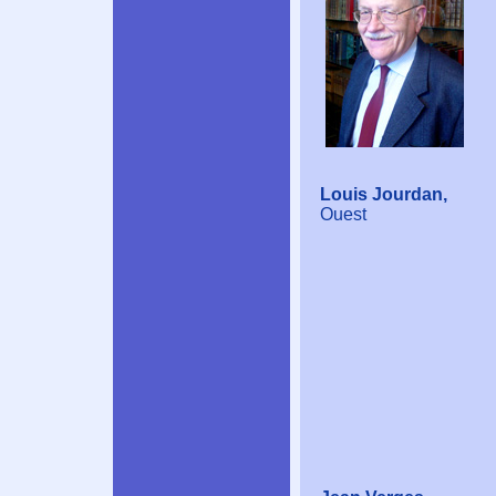
Louis Jourdan,
Ouest