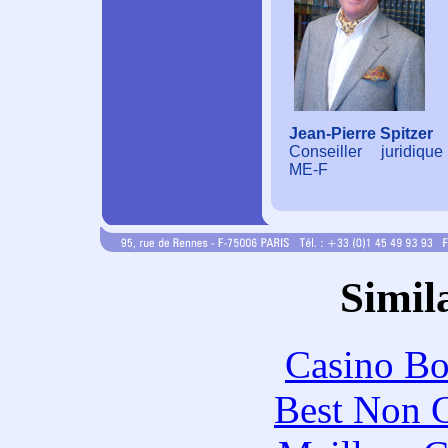
Jean-Pierre Spitzer
Conseiller juridiqu
ME-F
Simila
Casino Bo
Best Non 