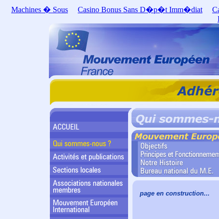
Machines � Sous
Casino Bonus Sans D�p�t Imm�diat
C
page en construction...