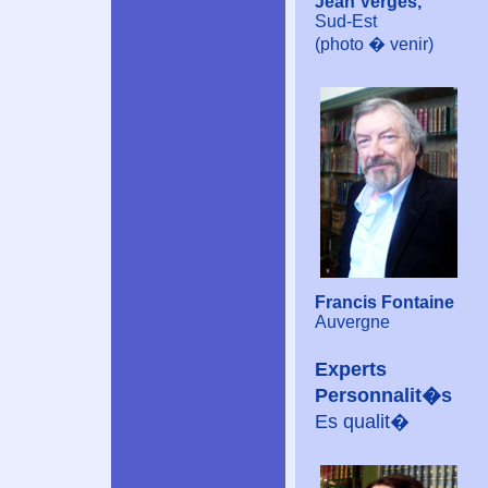
Jean Verges,
Sud-Est
(photo � venir)
Francis Fontaine
Auvergne
Experts
Personnalit�s
Es qualit�