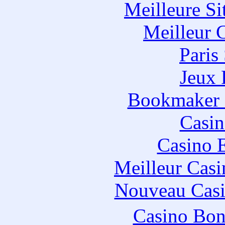
Meilleure Si
Meilleur 
Paris
Jeux 
Bookmaker H
Casin
Casino 
Meilleur Casi
Nouveau Casi
Casino Bo