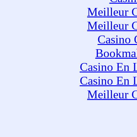
Meilleur 
Meilleur 
Casino 
Bookmak
Casino En 
Casino En 
Meilleur 