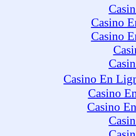
Casin
Casino E
Casino E
Casi
Casin
Casino En Lig
Casino En
Casino En
Casin
Casin