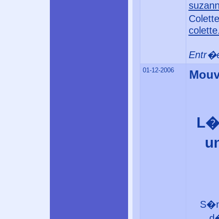
suzann
Colett
colett
Entr�e
01-12-2006
Mouv
L�
u
S�n
d