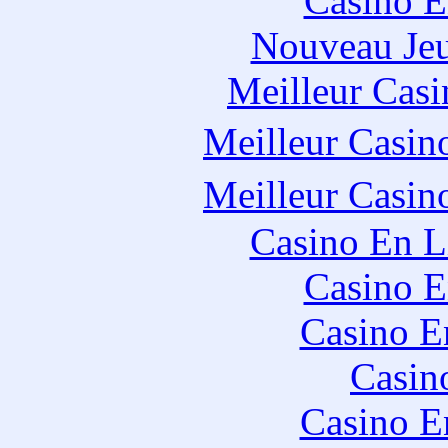
Casino E
Nouveau Jeu
Meilleur Casi
Meilleur Casin
Meilleur Casin
Casino En L
Casino E
Casino E
Casin
Casino E