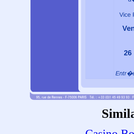
Vice
Ven
26
Entr�e
Simila
Casino Bo