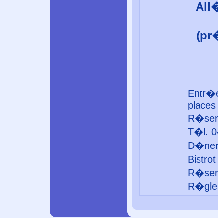
All
(pr
Entr�e 
places
R�serva
T�l. 0
D�ner 
Bistro
R�serv
R�glem