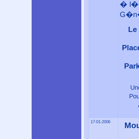
� l�U
G�n�r
Le
Plac
Park
Un
Pou
17-01-2006
Mou