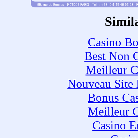
Simila
Casino Bo
Best Non 
Meilleur C
Nouveau Site 
Bonus Cas
Meilleur 
Casino E