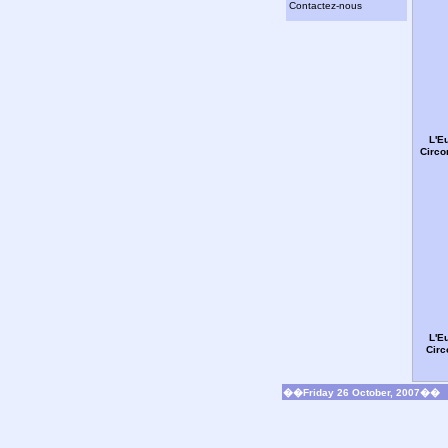
Contactez-nous
L'E
Circo
L'E
Circ
��Friday 26 October, 2007��