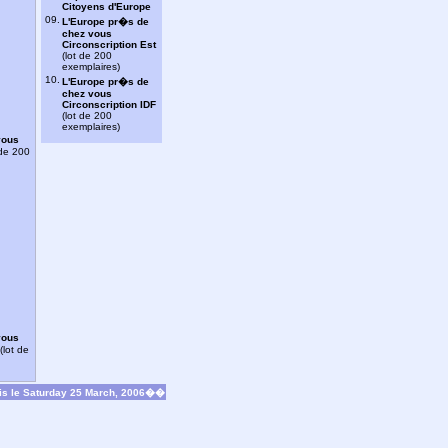
Citoyens d'Europe
09.
L'Europe pr�s de
chez vous
Circonscription Est
(lot de 200
exemplaires)
10.
L'Europe pr�s de
chez vous
Circonscription IDF
(lot de 200
exemplaires)
vous
 de 200
vous
(lot de
s le Saturday 25 March, 2006��