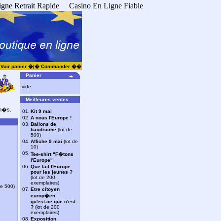
gne Retrait Rapide
Casino En Ligne Fiable
�
Voir panier
�|�
Commander
��
Panier
vide
Meilleures ventes
ch�s.
01.
Kit 9 mai
02.
A nous l'Europe !
03.
Ballons de
baudruche
(lot de
500)
04.
Affiche 9 mai
(lot de
10)
05.
Tee-shirt "F�tons
l'Europe"
06.
Que fait l'Europe
pour les jeunes ?
(lot de 200
exemplaires)
de 500)
07.
Etre citoyen
europ�en,
qu'est-ce que c'est
?
(lot de 200
exemplaires)
08.
Exposition