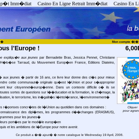
�p�t Imm�diat
Casino En Ligne Retrait Imm�diat
Casino En Li
�
Mon compte
�|
ous l'Europe !
6,0
pe expliqu�e aux jeunes
par Bernadette Bras, Jessica Pennet, Christiane
 H�lo�se Tarraud, du Mouvement Europ�en France, Editions Diateino,
� aux jeunes � partir de 16 ans, ce livre leur donne des cl�s pour mieux
ndre cette communaut� originale qu�est l�Union et pour s�approprier
ment leur citoyennet�europ�enne. Dans un contexte difficile o� ils se
toutes sortes de questions sur l��ducation et la formation, le ch�mage, la
isation, le terrorisme, les in�galit�s l�intol�rance, l�environnement�
des r�ponses concr�tes de l�Union au quotidien dans ces domaines :
Cliquer
pour agran
econnaissance des dipl�mes, les programmes d��changes (ERASMUS),
ogrammes pour les jeunes�
valeurs port�es par le mod�le europ�en
cquis et les ambitions de l�Europe pour notre avenir.
Ce produit a �t� ajout� � notre catalogue le Wednesday 19 April, 2006.