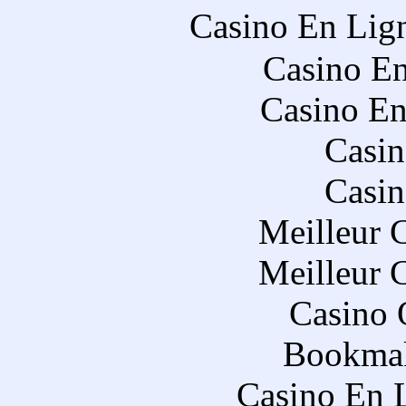
Casino En Lig
Casino En
Casino En
Casin
Casin
Meilleur 
Meilleur 
Casino 
Bookmak
Casino En 