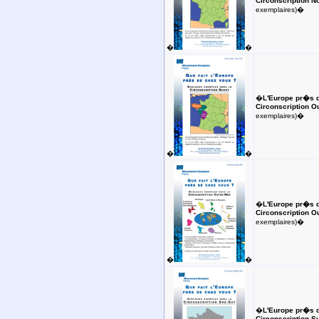
Circonscription N
exemplaires)
�
�
�
�
L'Europe pr�s 
Circonscription O
exemplaires)
�
�
�
�
L'Europe pr�s 
Circonscription O
exemplaires)
�
�
�
�
L'Europe pr�s 
Circonscription S