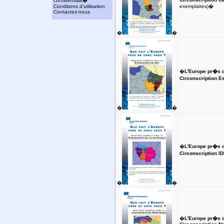
confidentialit�
Conditions d'utilisation
exemplaires)
�
Contactez-nous
�
�
�
L'Europe pr�s 
Circonscription E
�
�
�
L'Europe pr�s 
Circonscription I
�
�
�
L'Europe pr�s 