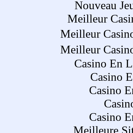
Nouveau Jeu
Meilleur Casi
Meilleur Casin
Meilleur Casin
Casino En L
Casino E
Casino E
Casin
Casino E
Meilleure Si