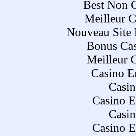
Best Non 
Meilleur C
Nouveau Site 
Bonus Cas
Meilleur 
Casino E
Casin
Casino E
Casin
Casino E