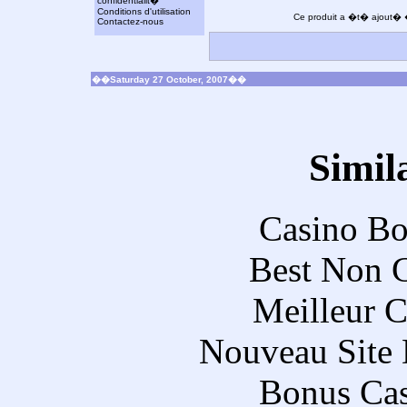
confidentialit�
Conditions d'utilisation
Ce produit a �t� ajout� �
Contactez-nous
��Saturday 27 October, 2007��
Simila
Casino Bo
Best Non 
Meilleur C
Nouveau Site 
Bonus Cas