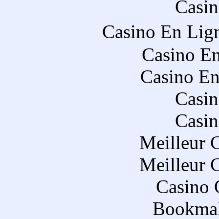
Casin
Casino En Lig
Casino En
Casino En
Casin
Casin
Meilleur 
Meilleur 
Casino 
Bookmak