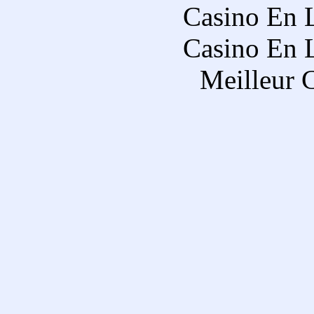
Casino En 
Casino En 
Meilleur 