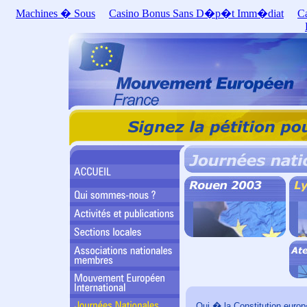
Machines � Sous
Casino Bonus Sans D�p�t Imm�diat
C
Oui � la Constitution euro