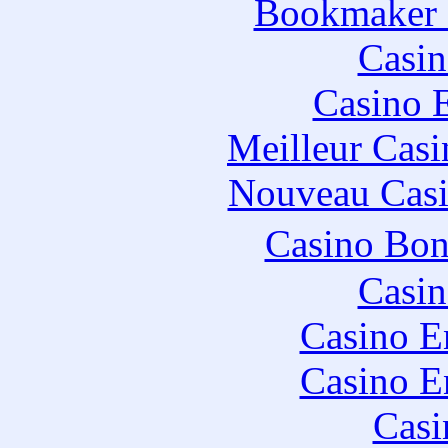
Bookmaker H
Casin
Casino 
Meilleur Casi
Nouveau Casi
Casino Bo
Casin
Casino E
Casino E
Casi