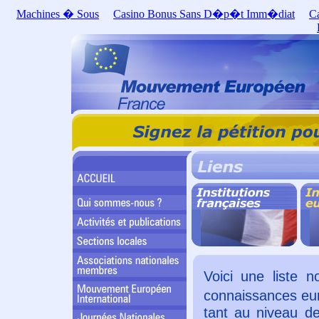
Machines � Sous
Casino Bonus Sans D�p�t Imm�diat
C
Voici une liste 
connaissances e
tant au niveau des