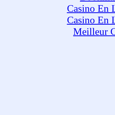
Casino En 
Casino En 
Meilleur 