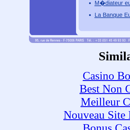
M�diateur e
La Banque Eu
Simila
Casino Bo
Best Non 
Meilleur C
Nouveau Site 
Bonus Cas