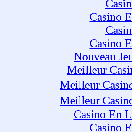
Casin
Casino E
Casin
Casino E
Nouveau Jeu
Meilleur Casi
Meilleur Casin
Meilleur Casin
Casino En L
Casino E