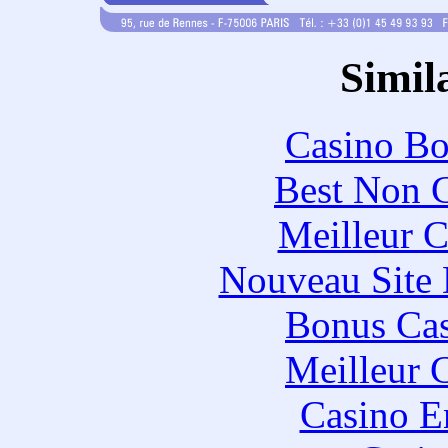
Simila
Casino Bo
Best Non 
Meilleur C
Nouveau Site 
Bonus Cas
Meilleur 
Casino E