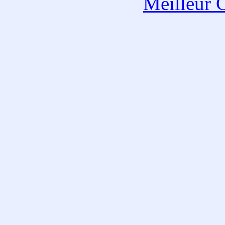
Meilleur 